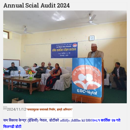
Annual Scial Audit 2024
2024/11/12
समतामुलक समाजको निर्माण
,
हाम्रो अभियान
"
"
सम विकास केन्द्र
(
ईडिसी)
नेपाल
,
डोटीको
aflif
{s ;
fdflhs
kl/
If0f
२०८१ कार्तिक २७ गते
सिलगढी डोटी